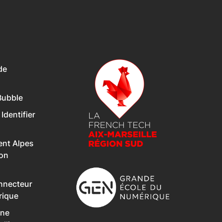
de
Bubble
 Identifier
nt Alpes
Son
onnecteur
rique
Une