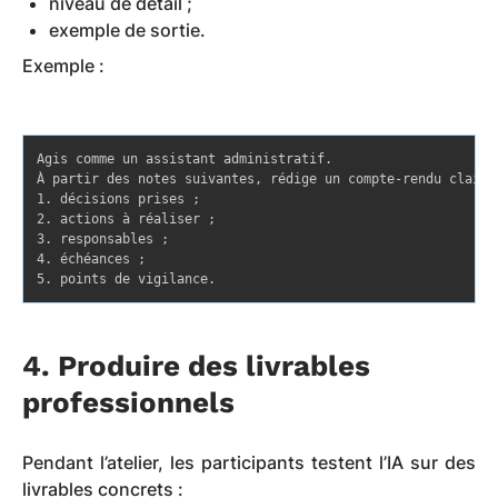
niveau de détail ;
exemple de sortie.
Exemple :
Agis comme un assistant administratif.

À partir des notes suivantes, rédige un compte-rendu clair a
1. décisions prises ;

2. actions à réaliser ;

3. responsables ;

4. échéances ;

5. points de vigilance.
4. Produire des livrables
professionnels
Pendant l’atelier, les participants testent l’IA sur des
livrables concrets :