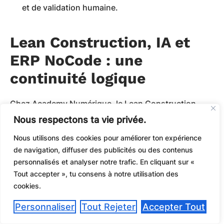
et de validation humaine.
Lean Construction, IA et
ERP NoCode : une
continuité logique
Chez Academy Numérique, le Lean Construction
n’est pas isolé de la transformation digitale.
Nous respectons ta vie privée.
Il sert souvent de première étape avant de déployer
Nous utilisons des cookies pour améliorer ton expérience
des outils numériques efficaces.
de navigation, diffuser des publicités ou des contenus
personnalisés et analyser notre trafic. En cliquant sur «
Pourquoi ?
Tout accepter », tu consens à notre utilisation des
cookies.
Parce qu’un ERP NoCode, une automatisation ou un
assistant IA n’apportent de valeur que si les
Personnaliser
Tout Rejeter
Accepter Tout
processus sont clairs.