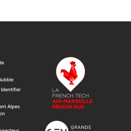
de
Bubble
 Identifier
nt Alpes
Son
onnecteur