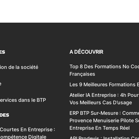
A DÉCOUVRIR
ES
Top 8 Des Formations ‍No Co
ion de la société
Françaises
e
Les 9 Meilleures Formations 
Atelier IA Entreprise : 4h Pour
services dans le BTP
Vos Meilleurs Cas D’usage
ERP BTP Sur-Mesure : Comme
IDES
Provence Menuiserie Pilote 
Entreprise En Temps Réel
Courtes En Entreprise :
Compétence Digitale
API Prodevis : Installation C