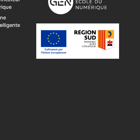
rique
Une
lligente