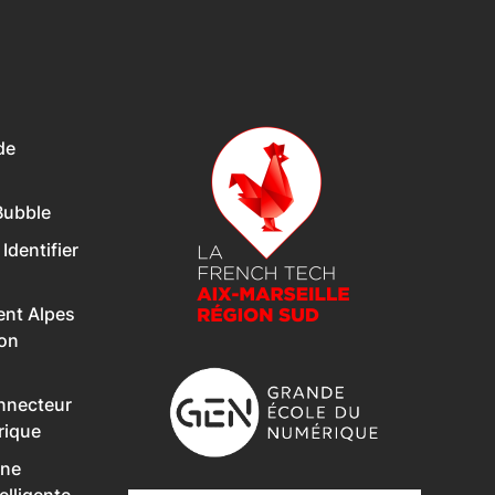
de
Bubble
 Identifier
nt Alpes
Son
onnecteur
rique
Une