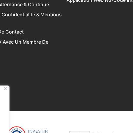
Application Web No-Code Inte
lternance & Continue
e Confidentialité & Mentions
De Contact
V Avec Un Membre De