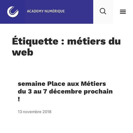
Agence NoCode & IA
Nos 
Notre
Projet
Étiquette : métiers du
web
semaine Place aux Métiers
du 3 au 7 décembre prochain
!
13 novembre 2018