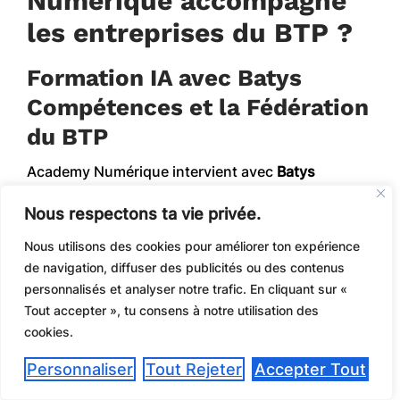
Numérique accompagne
les entreprises du BTP ?
Formation IA avec Batys
Compétences et la Fédération
du BTP
Academy Numérique intervient avec
Batys
Compétences et la Fédération du BTP
Nous respectons ta vie privée.
pour proposer des formations IA adaptées aux
réalités terrain du bâtiment.
Nous utilisons des cookies pour améliorer ton expérience
de navigation, diffuser des publicités ou des contenus
L’approche combine :
personnalisés et analyser notre trafic. En cliquant sur «
Tout accepter », tu consens à notre utilisation des
une introduction claire aux fondamentaux
cookies.
de l’IA générative ;
des démonstrations concrètes ;
Personnaliser
Tout Rejeter
Accepter Tout
des cas d’usage métiers ;
des exercices pratiques ;