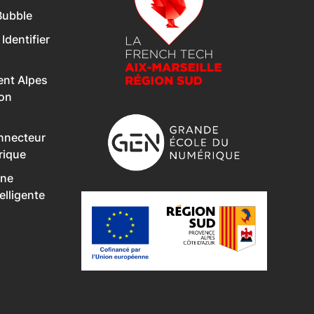
Bubble
 Identifier
nt Alpes
Son
onnecteur
rique
Une
lligente