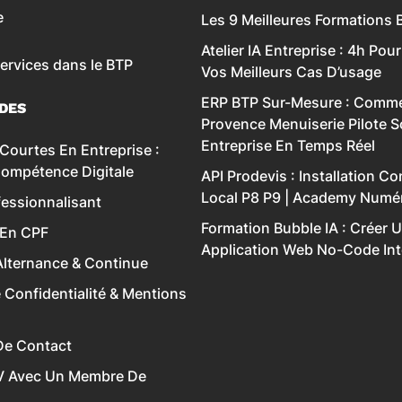
e
Les 9 Meilleures Formations 
Atelier IA Entreprise : 4h Pour
services dans le BTP
Vos Meilleurs Cas D’usage
ERP BTP Sur-Mesure : Comme
IDES
Provence Menuiserie Pilote 
Entreprise En Temps Réel
Courtes En Entreprise :
Compétence Digitale
API Prodevis : Installation C
Local P8 P9 | Academy Numé
essionnalisant
Formation Bubble IA : Créer 
 En CPF
Application Web No-Code Inte
lternance & Continue
e Confidentialité & Mentions
De Contact
V Avec Un Membre De