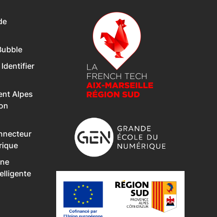
de
Bubble
 Identifier
nt Alpes
Son
onnecteur
rique
Une
lligente