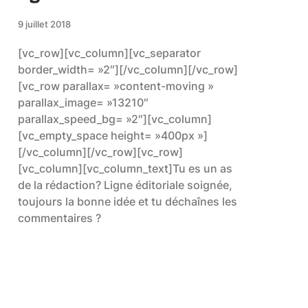
9 juillet 2018
[vc_row][vc_column][vc_separator
border_width= »2″][/vc_column][/vc_row]
[vc_row parallax= »content-moving »
parallax_image= »13210″
parallax_speed_bg= »2″][vc_column]
[vc_empty_space height= »400px »]
[/vc_column][/vc_row][vc_row]
[vc_column][vc_column_text]Tu es un as
de la rédaction? Ligne éditoriale soignée,
toujours la bonne idée et tu déchaînes les
commentaires ?