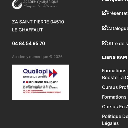
Présentat
ZA SAINT PIERRE 04510
Catalogu
LE CHAFFAUT
04 84 54 95 70
Offre de 
Academy numerique © 2026
LIENS RAP
Formations 
Booste Ta 
Cursus Prof
Formations
Cursus En A
Politique D
Légales