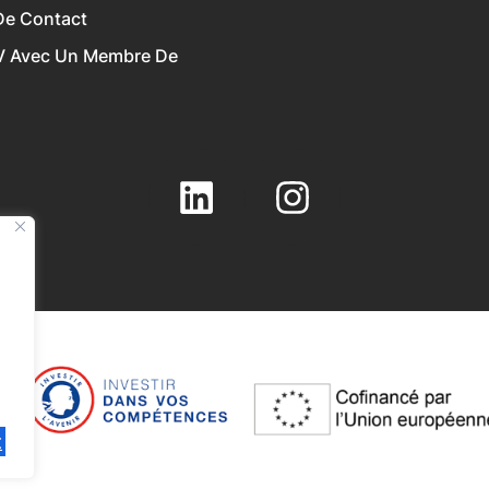
De Contact
V Avec Un Membre De
t